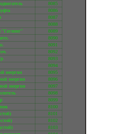
одвигатель
8085
муфта
8086
р
8087
8088
 "Гатлинг"
8089
вто.
8090
о.
8091
оч.
8092
р.
8093
8094
ой энергии
8095
ной энергии
8096
ной энергии
8097
илитель
8098
р
8099
дник
8100
устой)
8101
устой)
8102
устой)
8103