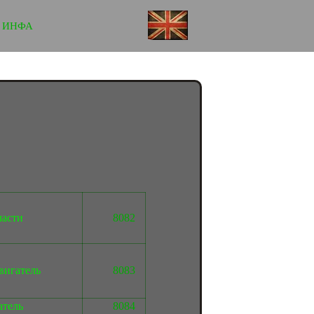
ИНФА
асти
8082
вигатель
8083
атель
8084