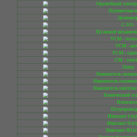
Оружейный электр
Пулеметная 
Делинке
С.У.О.
Пусковой механизм
УСМ - полуа
УСМ - авт
УСМ - один
СМ - элект
Лазер
Накопитель лазерн
Накопитель плазмен
Накопитель импульс
Химический ус
Ионизато
Полупрово
Имплант I (п
Имплант II (п
Имплант III (п