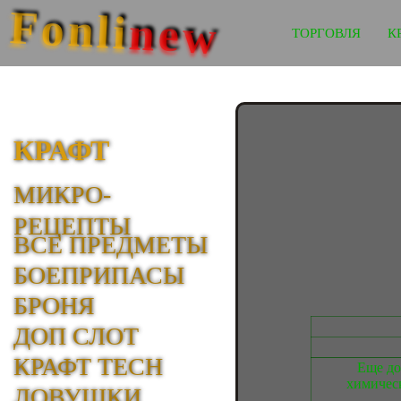
Fonli
new
ТОРГОВЛЯ
К
КРАФТ
МИКРО-
РЕЦЕПТЫ
ВСЕ ПРЕДМЕТЫ
БОЕПРИПАСЫ
БРОНЯ
ДОП СЛОТ
КРАФТ TECH
Еще до
химическ
ЛОВУШКИ