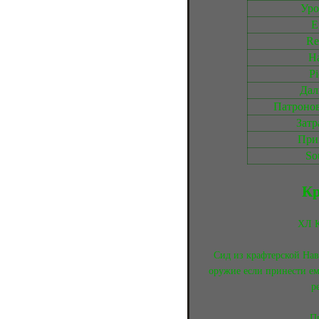
Уро
E
Re
Н
P
Дал
Патронов
Затр
При
So
Кр
ХЛ 
Сид из крафтерской Нав
оружие если принести ем
р
П