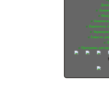
День
и
Лазерн
и
Микр
и
Химическ
и
Накопитель л
и
Экраниров
и
Емкости дл
и
Л
и
Программа для п