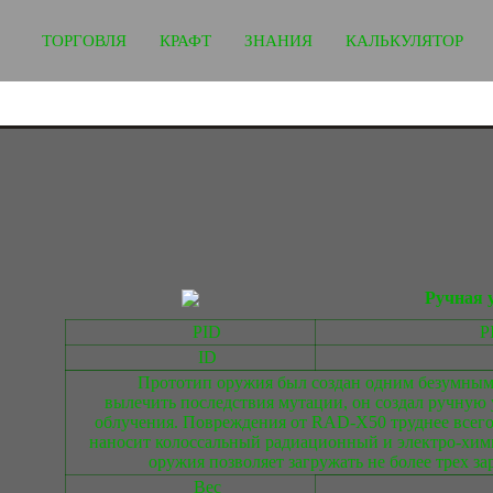
ТОРГОВЛЯ
КРАФТ
ЗНАНИЯ
КАЛЬКУЛЯТОР
Ручная 
PID
P
ID
Прототип оружия был создан одним безумным
вылечить последствия мутации, он создал ручную
облучения. Повреждения от RAD-X50 труднее всег
наносит колоссальный радиационный и электро-хими
оружия позволяет загружать не более трех за
Вес