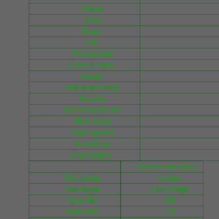
Объем
Цена
Класс
Тип
Тип оружия
CriticalFailture
Anim1
Объем магазина
Калибр
DefaultAmmoPid
Мин. Сила
Перк оружия
ActiveUses
Перезарядка
Режим стрельбы 1
Тип урона
плазма
Анимация
Anim2Single
Урон Min
100
Урон Max
130