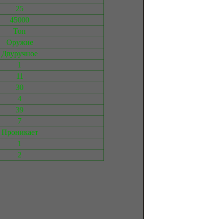
25
45000
Топ
Оружие
Двуручное
1
11
30
4
39
7
Проникает
1
2