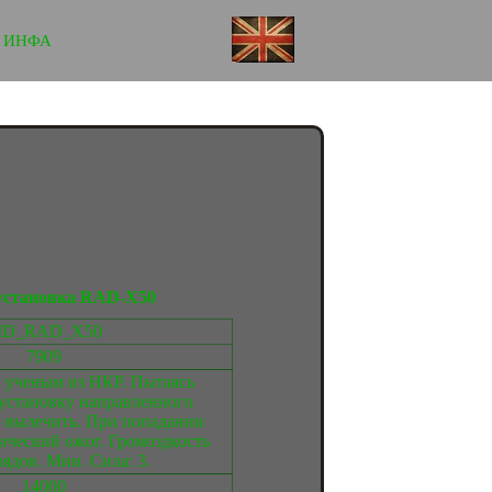
ИНФА
установка RAD-X50
ID_RAD_X50
7909
 ученым из НКР. Пытаясь
 установку направленного
о вылечить. При попадании
ческий ожог. Громоздкость
рядов. Мин. Сила: 3.
14000